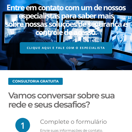
Entre em contato com um de nossos
especialistas para saber mais
sobre nossas soluções de segurança e
controle de acesso.
CLIQUE AQUI E FALE COM O ESPECIALISTA
CONSULTORIA GRATUITA
Vamos conversar sobre sua
rede e seus desafios?
Complete o formulário
1
Envie suas informações de contato.