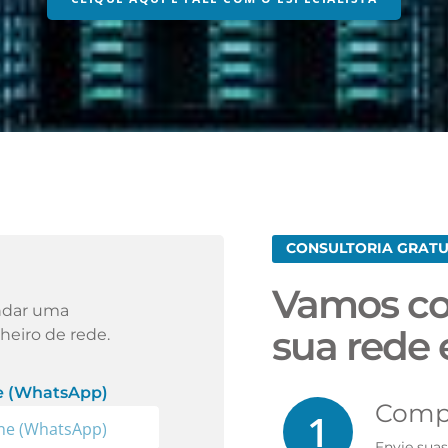
CONSULTORIA GRATU
Vamos co
ndar uma
sua rede 
heiro de rede.
e (WhatsApp)
Compl
1
Envie sua