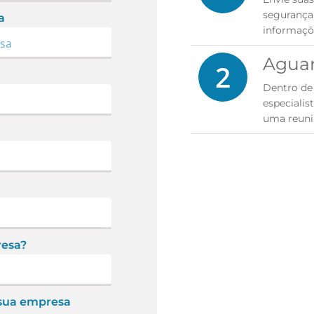
segurança
a
informaçõ
Aguar
2
Dentro de 
especialis
uma reuni
resa?
 sua empresa