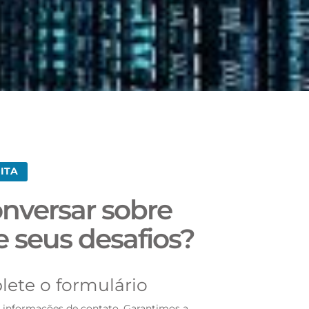
ITA
nversar sobre
e seus desafios?
ete o formulário
s informações de contato. Garantimos a