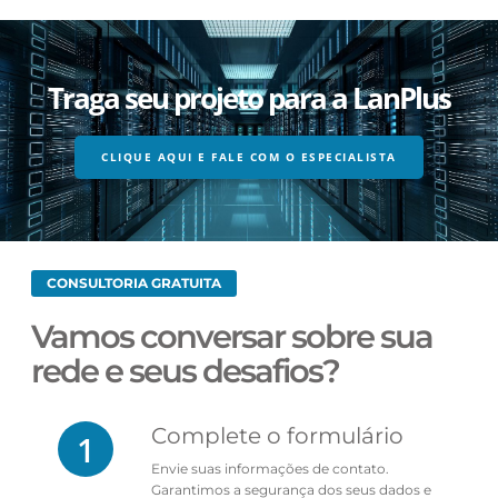
Traga seu projeto para a LanPlus
CLIQUE AQUI E FALE COM O ESPECIALISTA
CONSULTORIA GRATUITA
Vamos conversar sobre sua
rede e seus desafios?
Complete o formulário
1
Envie suas informações de contato.
Garantimos a segurança dos seus dados e