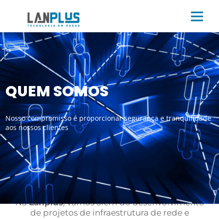
QUEM SOMOS
Nosso compromisso é proporcionar segurança e tranquilidade
aos nossos clientes
Na
Lanplus
, vamos além do desenvolvimento
de projetos de infraestrutura de rede e